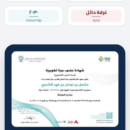
غرفة حائل
٢٠٣٠
تجارية
رؤية المملكة