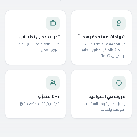
شهادات معتمدة رسمياً
تدريب عملي تطبيقي
من المؤسسة العامة للتدريب
حالات واقعية ومشاريع تربطك
(TVTC) والمركز الوطني للتعليم
بسوق العمل
الإلكتروني (NeLC)
مرونة في المواعيد
+٥٠٠ متدرّب
جداول صباحية ومسائية تناسب
خبرة موثوقة ومجتمع متميّز
الموظف والطالب