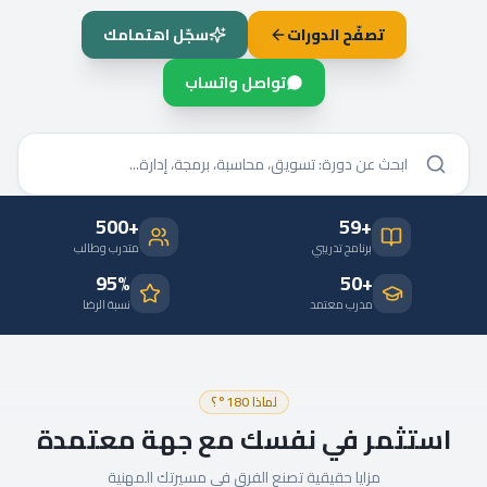
تصفّح الدورات
سجّل اهتمامك
تواصل واتساب
+500
+59
برنامج تدريبي
متدرب وطالب
95%
+50
مدرب معتمد
نسبة الرضا
لماذا 180°؟
استثمر في نفسك مع جهة معتمدة
مزايا حقيقية تصنع الفرق في مسيرتك المهنية