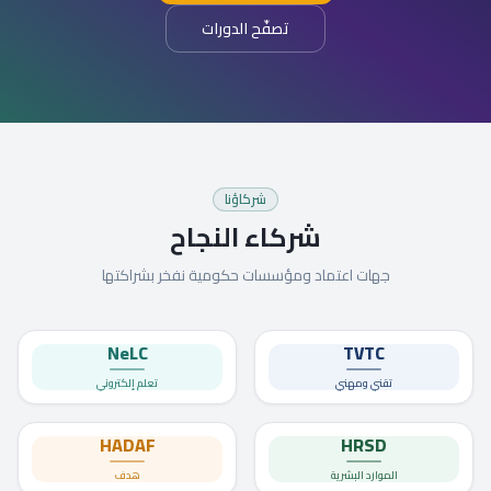
تصفّح الدورات
شركاؤنا
شركاء النجاح
جهات اعتماد ومؤسسات حكومية نفخر بشراكتها
NeLC
TVTC
تقني ومهني
تعلم إلكتروني
HADAF
HRSD
الموارد البشرية
هدف