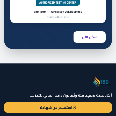
Certiport — A Pearson VUE Business
مركز اختبارات معتمد
سجّل الآن
أكاديمية معهد مئة وثمانون درجة العالي للتدريب
استعلام عن شهادة