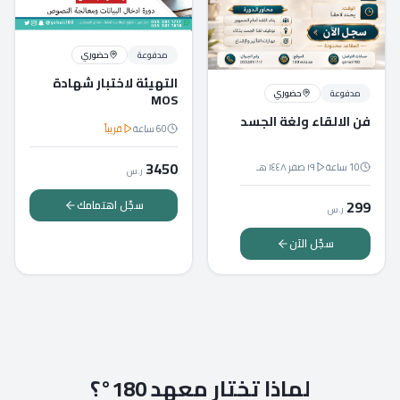
مدفوعة
حضوري
التهيئة لاختبار شهادة
مدفوعة
حضوري
MOS
فن الالقاء ولغة الجسد
60
ساعة
قريباً
3450
10
ساعة
١٩ صفر ١٤٤٨ هـ
ر.س
299
سجّل اهتمامك
ر.س
سجّل الآن
لماذا تختار معهد 180°؟